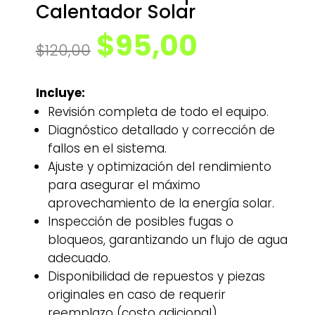
Calentador Solar
El
El
$
95,00
$
120,00
precio
precio
original
actual
era:
es:
Incluye:
$120,00.
$95,00.
Revisión completa de todo el equipo.
Diagnóstico detallado y corrección de
fallos en el sistema.
Ajuste y optimización del rendimiento
para asegurar el máximo
aprovechamiento de la energía solar.
Inspección de posibles fugas o
bloqueos, garantizando un flujo de agua
adecuado.
Disponibilidad de repuestos y piezas
originales en caso de requerir
reemplazo (costo adicional).