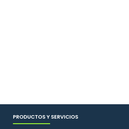
No se encontraron
resultados
La página solicitada no pudo encontrarse.
Trate de perfeccionar su búsqueda o utilice
la navegación para localizar la entrada.
PRODUCTOS Y SERVICIOS