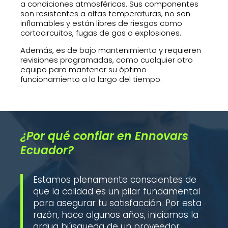
a condiciones atmosféricas. Sus componentes
son resistentes a altas temperaturas, no son
inflamables y están libres de riesgos como
cortocircuitos, fugas de gas o explosiones.
Además, es de bajo mantenimiento y requieren
revisiones programadas, como cualquier otro
equipo para mantener su óptimo
funcionamiento a lo largo del tiempo.
¿Por qué confiar en Ennovars
Ecuador?
Estamos plenamente conscientes de
que la calidad es un pilar fundamental
para asegurar tu satisfacción. Por esta
razón, hace algunos años, iniciamos la
ardua búsqueda de un proveedor